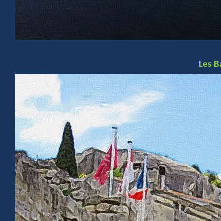
Les
B